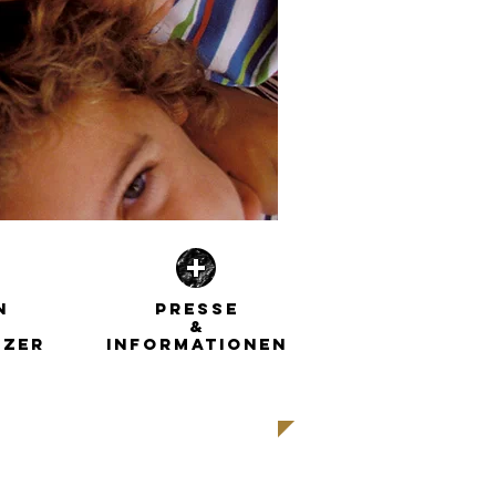
N
PRESSE
&
TZER
INFORMATIONEN
| WEITER |