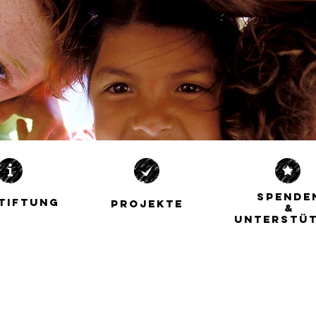
SPENDE
STIFTUNG
PROJEKTE
&
UNTERSTÜ
WEITER |
| WEITER |
| WEITER |