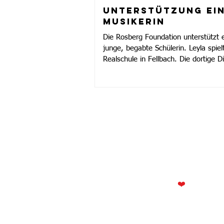
Unterstützung ei
Musikerin
Die Rosberg Foundation unterstützt 
junge, begabte Schülerin. Leyla spiel
Realschule in Fellbach. Die dortige 
aufmerksam, dass es viel Sinn ergibt,
musikalischen Entwicklung finanziell zu unterst
fördert ab sofort eine hochqualifizie
kompetenten Musiklehrer. Wir freuen 
hohes musikalisches
© 2020-2021 Rosber
ier finden Sie uns:
Impressum
nterer Rosberg 56
&
Mit
❤️
in Waiblin
71334 Waiblingen
Datenschutz