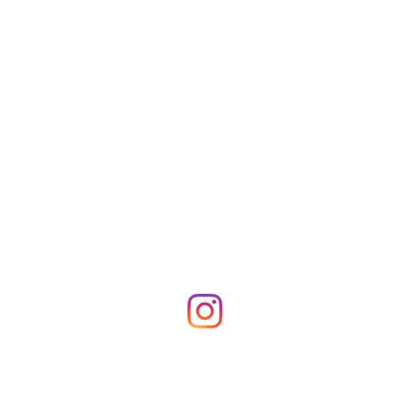
Rufen Sie uns an:
H
U
+49 (0)177 979 3004