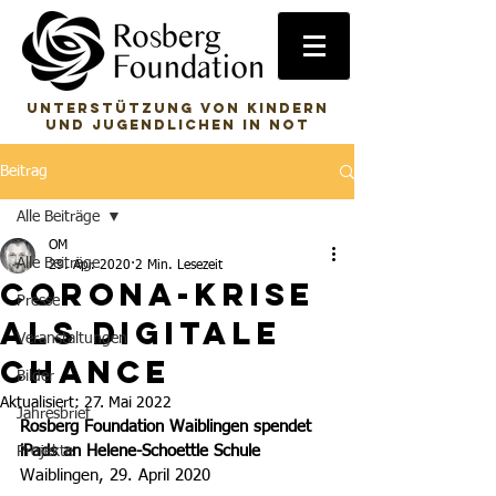
Unterstützung von Kindern
und Jugendlichen in Not
Beitrag
Alle Beiträge
OM
Alle Beiträge
29. Apr. 2020
2 Min. Lesezeit
Corona-Krise
Presse
als digitale
Veranstaltungen
Chance
Bilder
Aktualisiert:
27. Mai 2022
Jahresbrief
Rosberg Foundation Waiblingen spendet 
iPads an Helene-Schoettle Schule
Projekte
Waiblingen, 29. April 2020