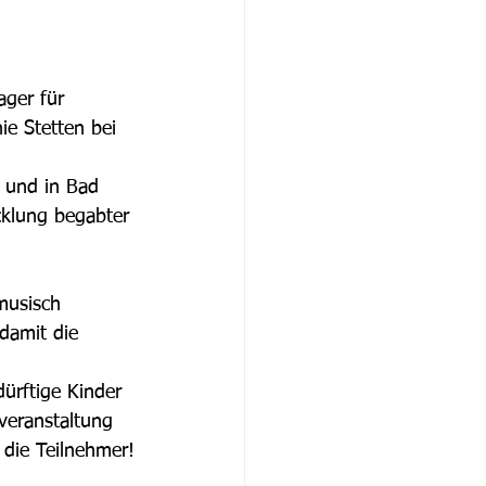
 
ager für 
e Stetten bei 
 und in Bad 
cklung begabter 
 musisch 
damit die 
ürftige Kinder 
veranstaltung 
 die Teilnehmer!