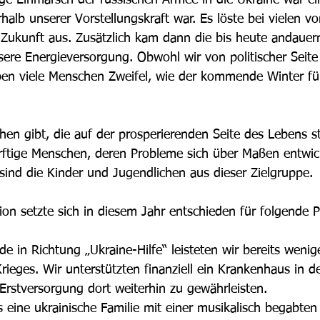
rhalb unserer Vorstellungskraft war. Es löste bei vielen v
Zukunft aus. Zusätzlich kam dann die bis heute andauer
sere Energieversorgung. Obwohl wir von politischer Seit
ben viele Menschen Zweifel, wie der kommende Winter fü
n gibt, die auf der prosperierenden Seite des Lebens st
ftige Menschen, deren Probleme sich über Maßen entwick
sind die Kinder und Jugendlichen aus dieser Zielgruppe.
on setzte sich in diesem Jahr entschieden für folgende P
de in Richtung „Ukraine-Hilfe“ leisteten wir bereits wen
rieges. Wir unterstützten finanziell ein Krankenhaus in d
Erstversorgung dort weiterhin zu gewährleisten. 
s eine ukrainische Familie mit einer musikalisch begabten