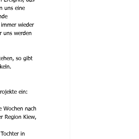
on uns eine 
nde 
e immer wieder 
r uns werden 
ehen, so gibt 
eln. 
rojekte ein:
ige Wochen nach 
er Region Kiew, 
 Tochter in 