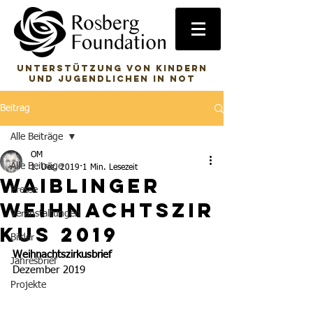
Unterstützung von Kindern
und Jugendlichen in Not
Beitrag
Alle Beiträge
OM
Alle Beiträge
1. Dez. 2019
1 Min. Lesezeit
Waiblinger
Presse
Weihnachtszir
Veranstaltungen
kus 2019
Bilder
Weihnachtszirkusbrief 
Jahresbrief
Dezember 2019
Projekte